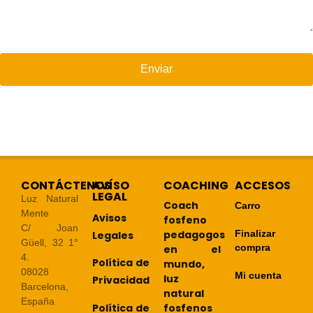
Enviar
CONTÁCTENOS
AVÍSO
COACHING
ACCESOS
LEGAL
Luz Natural
Coach
Carro
Mente
Avisos
fosfeno
C/ Joan
pedagogos
Finalizar
Legales
Güell, 32 1°
compra
en el
4.
Política de
mundo,
08028
Mi cuenta
luz
Privacidad
Barcelona,
natural
España
Política de
fosfenos