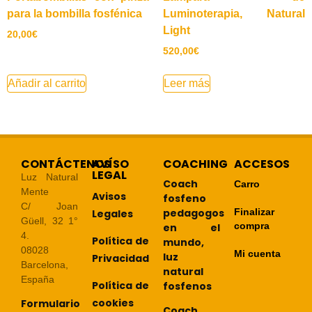
para la bombilla fosfénica
Luminoterapia, Natural
Light
20,00
€
520,00
€
Añadir al carrito
Leer más
CONTÁCTENOS
AVÍSO
COACHING
ACCESOS
LEGAL
Luz Natural
Coach
Carro
Mente
Avisos
fosfeno
C/ Joan
pedagogos
Finalizar
Legales
Güell, 32 1°
compra
en el
4.
Política de
mundo,
08028
Mi cuenta
luz
Privacidad
Barcelona,
natural
España
Política de
fosfenos
cookies
Formulario
Coach