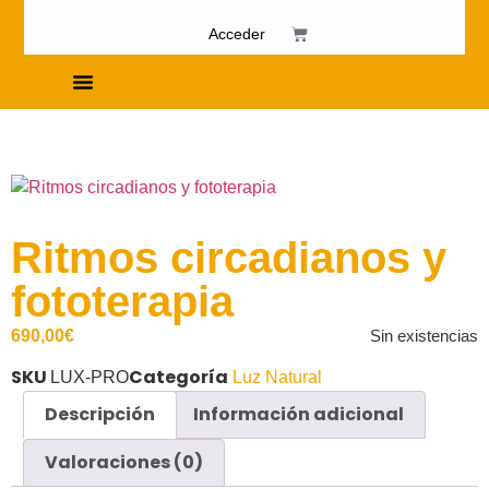
Acceder
Cursos de Fosfenismo
Ritmos circadianos y
fototerapia
690,00
€
Sin existencias
SKU
Categoría
LUX-PRO
Luz Natural
Descripción
Información adicional
Valoraciones (0)