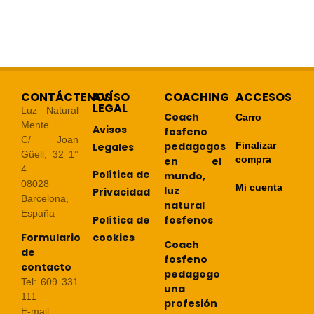
CONTÁCTENOS
AVÍSO
COACHING
ACCESOS
LEGAL
Luz Natural
Coach
Carro
Mente
Avisos
fosfeno
C/ Joan
pedagogos
Finalizar
Legales
Güell, 32 1°
compra
en el
4.
Política de
mundo,
08028
Mi cuenta
luz
Privacidad
Barcelona,
natural
España
Política de
fosfenos
cookies
Formulario
Coach
de
fosfeno
contacto
pedagogo
Tel: 609 331
una
111
profesión
E-mail: