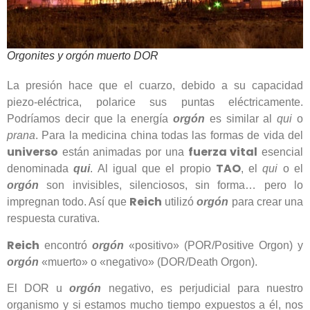
Orgonites y orgón muerto DOR
La presión hace que el cuarzo, debido a su capacidad
piezo-eléctrica, polarice sus puntas eléctricamente.
Podríamos decir que la energía
orgón
es similar al
qui
o
prana
. Para la medicina china todas las formas de vida del
universo
fuerza vital
están animadas por una
esencial
TAO
denominada
qui
. Al igual que el propio
, el
qui
o el
orgón
son invisibles, silenciosos, sin forma… pero lo
Reich
impregnan todo. Así que
utilizó
orgón
para crear una
respuesta curativa.
Reich
encontró
orgón
«positivo» (POR/Positive Orgon) y
orgón
«muerto» o «negativo» (DOR/Death Orgon).
El DOR u
orgón
negativo, es perjudicial para nuestro
organismo y si estamos mucho tiempo expuestos a él, nos