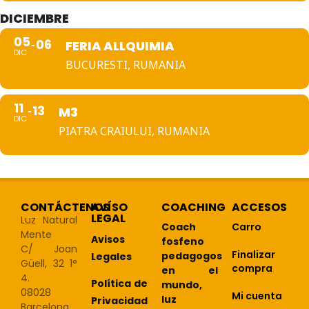
DICIEMBRE
05
06
FERIA ALLQUIMIA
DIC
BUCURESTI, RUMANIA
11
13
M3
DIC
PIATRA CRAIULUI, RUMANIA
CONTÁCTENOS
AVÍSO
COACHING
ACCESOS
LEGAL
Luz Natural
Coach
Carro
Mente
Avisos
fosfeno
C/ Joan
Finalizar
pedagogos
Legales
Güell, 32 1°
compra
en el
4.
Política de
mundo,
08028
Mi cuenta
luz
Privacidad
Barcelona,