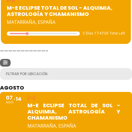
M-E ECLIPSE TOTAL DE SOL - ALQUIMIA,
ASTROLOGÍA Y CHAMANISMO
MATARRAÑA, ESPAÑA
5 Días 17:47:03 Time Left
———————————–
FILTRAR POR UBICACIÓN
AGOSTO
07
14
AGO
M-E ECLIPSE TOTAL DE SOL -
ALQUIMIA, ASTROLOGÍA Y
CHAMANISMO
MATARRAÑA, ESPAÑA