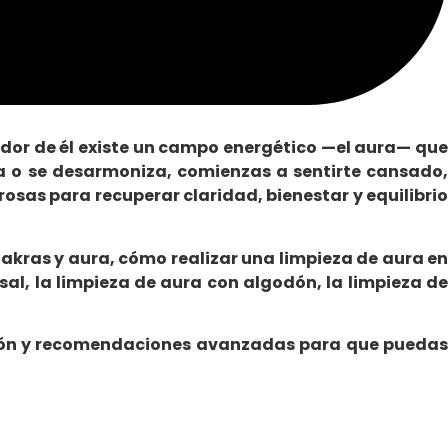
ededor de él existe un campo energético —el aura— que
ga o se desarmoniza, comienzas a sentirte cansado,
osas para recuperar claridad, bienestar y equilibri
hakras y aura
, cómo realizar una
limpieza de aura e
sal
, la
limpieza de aura con algodón
, la
limpieza d
exión y recomendaciones avanzadas para que puedas