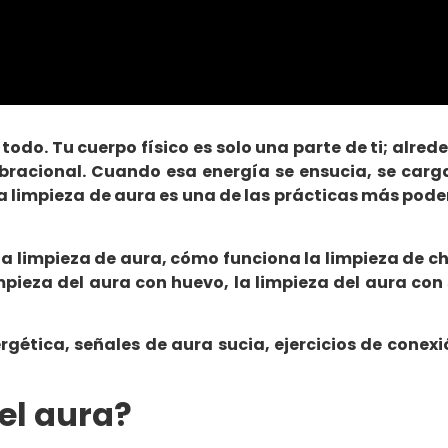
 todo. Tu cuerpo físico es solo una parte de ti; alr
vibracional. Cuando esa energía se ensucia, se car
na
limpieza de aura
es una de las prácticas más poder
a limpieza de aura
, cómo funciona la
limpieza de c
mpieza del aura con huevo
, la
limpieza del aura con 
rgética, señales de aura sucia, ejercicios de con
el aura?