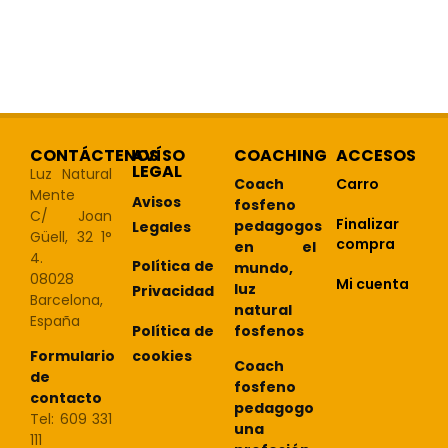
CONTÁCTENOS
AVÍSO
COACHING
ACCESOS
LEGAL
Luz Natural
Coach
Carro
Mente
Avisos
fosfeno
C/ Joan
Finalizar
pedagogos
Legales
Güell, 32 1°
compra
en el
4.
Política de
mundo,
08028
Mi cuenta
luz
Privacidad
Barcelona,
natural
España
Política de
fosfenos
cookies
Formulario
Coach
de
fosfeno
contacto
pedagogo
Tel: 609 331
una
111